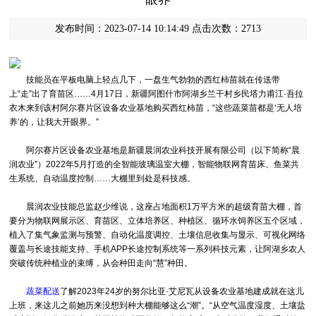
发布时间：2023-07-14 10:14:49 点击次数：2713
技能员在平板电脑上轻点几下，一盘生气勃勃的西红柿苗就在传送带
上“走”出了育苗区……4月17日，新疆阿图什市阿湖乡兰干村乡民塔力甫江·吾拉
衣木来到该村阿尔赛片区设备农业基地购买西红柿苗，“这些蔬菜苗都是‘无人培
养’的，让我大开眼界。”
阿尔赛片区设备农业基地是新疆晨润农业科技开展有限公司（以下简称“晨
润农业”）2022年5月打造的全智能玻璃温室大棚，智能物联网育苗床、鱼菜共
生系统、自动温度控制……大棚里到处是科技感。
晨润农业技能总监赵少维说，这座占地面积1万平方米的超级育苗大棚，首
要分为物联网展示区、育苗区、立体培养区、种植区、循环水饲养区五个区域，
植入了集气象监测与预警、自动化温度调控、土壤信息收集与显示、可视化网络
覆盖与长途技能支持、手机APP长途控制系统等一系列科技元素，让阿湖乡农人
突破传统种植业的束缚，从会种田走向“慧”种田。
蔬菜配送
了解2023年24岁的努尔比亚·艾尼瓦从设备农业基地建成就在这儿
上班，来这儿之前她历来没想到种大棚能够这么“潮”。“从空气温度湿度、土壤盐