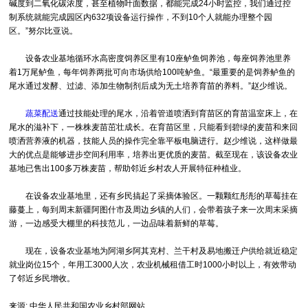
碱度到二氧化碳浓度，甚至植物叶面数据，都能完成24小时监控，我们通过控
制系统就能完成园区内632项设备运行操作，不到10个人就能办理整个园
区。”努尔比亚说。
设备农业基地循环水高密度饲养区里有10座鲈鱼饲养池，每座饲养池里养
着1万尾鲈鱼，每年饲养两批可向市场供给100吨鲈鱼。“最重要的是饲养鲈鱼的
尾水通过发酵、过滤、添加生物制剂后成为无土培养育苗的养料。”赵少维说。
蔬菜配送
通过技能处理的尾水，沿着管道喷洒到育苗区的育苗温室床上，在
尾水的滋补下，一株株麦苗茁壮成长。在育苗区里，只能看到碧绿的麦苗和来回
喷洒营养液的机器，技能人员的操作完全靠平板电脑进行。赵少维说，这样做最
大的优点是能够进步空间利用率，培养出更优质的麦苗。截至现在，该设备农业
基地已售出100多万株麦苗，帮助邻近乡村农人开展特征种植业。
在设备农业基地里，还有乡民搞起了采摘体验区。一颗颗红彤彤的草莓挂在
藤蔓上，每到周末新疆阿图什市及周边乡镇的人们，会带着孩子来一次周末采摘
游，一边感受大棚里的科技范儿，一边品味着新鲜的草莓。
现在，设备农业基地为阿湖乡阿其克村、兰干村及易地搬迁户供给就近稳定
就业岗位15个，年用工3000人次，农业机械租借工时1000小时以上，有效带动
了邻近乡民增收。
来源: 中华人民共和国农业乡村部网站